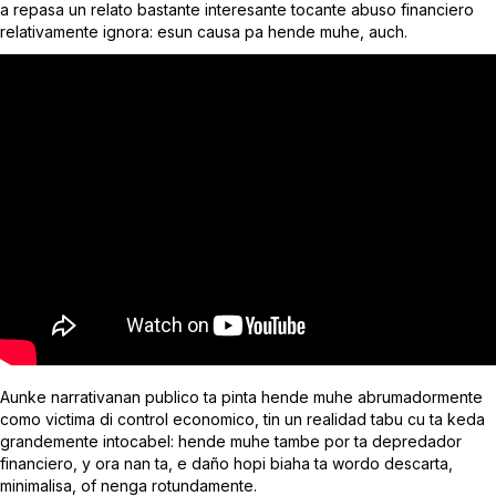
a repasa un relato bastante interesante tocante abuso financiero
relativamente ignora: esun causa pa hende muhe, auch.
Aunke narrativanan publico ta pinta hende muhe abrumadormente
como victima di control economico, tin un realidad tabu cu ta keda
grandemente intocabel: hende muhe tambe por ta depredador
financiero, y ora nan ta, e daño hopi biaha ta wordo descarta,
minimalisa, of nenga rotundamente.