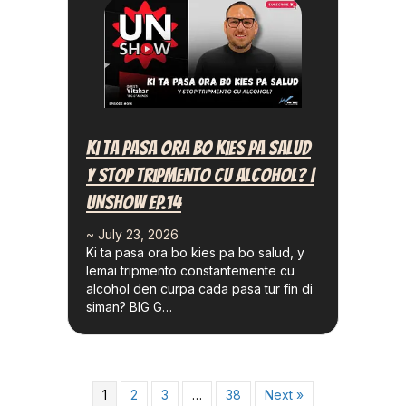
Ki Ta Pasa Ora Bo Kies Pa Salud
Y Stop Tripmento Cu Alcohol? |
UNSHOW EP.14
~ July 23, 2026
Ki ta pasa ora bo kies pa bo salud, y
lemai tripmento constantemente cu
alcohol den curpa cada pasa tur fin di
siman? BIG G…
1
2
3
…
38
Next »