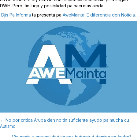
DWH. Pero, tin luga y posibilidad pa haci mas ainda.
Djis Pa Informa
ta presenta pa
AweMainta: E diferencia den Noticia.
← No por critica Aruba den no tin suficiente ayudo pa mucha cu
Posts
Autismo
Navigation
Violencia y criminalidad tin nos hubentud domina na Aruba? →