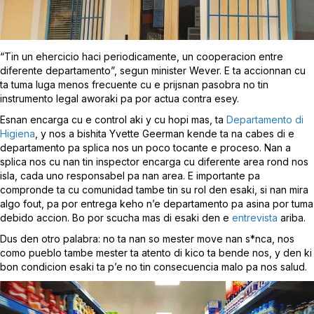
“Tin un ehercicio haci periodicamente, un cooperacion entre
diferente departamento”, segun minister Wever. E ta accionnan cu
ta tuma luga menos frecuente cu e prijsnan pasobra no tin
instrumento legal aworaki pa por actua contra esey.
Esnan encarga cu e control aki y cu hopi mas, ta
Departamento di
Higiena
, y nos a bishita Yvette Geerman kende ta na cabes di e
departamento pa splica nos un poco tocante e proceso. Nan a
splica nos cu nan tin inspector encarga cu diferente area rond nos
isla, cada uno responsabel pa nan area. E importante pa
compronde ta cu comunidad tambe tin su rol den esaki, si nan mira
algo fout, pa por entrega keho n’e departamento pa asina por tuma
debido accion. Bo por scucha mas di esaki den e
entrevista
ariba.
Dus den otro palabra: no ta nan so mester move nan s*nca, nos
como pueblo tambe mester ta atento di kico ta bende nos, y den ki
bon condicion esaki ta p’e no tin consecuencia malo pa nos salud.