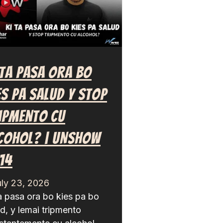
 Ta Pasa Ora Bo
es Pa Salud Y Stop
ipmento Cu
cohol? | UNSHOW
.14
uly 23, 2026
ta pasa ora bo kies pa bo
d, y lemai tripmento