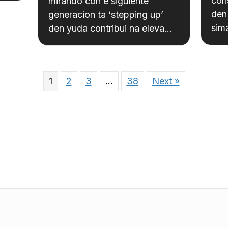
con
mirando con e siguiente
den 
generacion ta ‘stepping up’
sim
den yuda contribui na eleva…
1
2
3
…
38
Next »