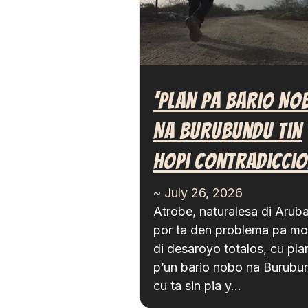
‘Plan Pa Bario No
Na Burubundu Tin
Hopi Contradiccio
~ July 26, 2026
Atrobe, naturalesa di Arub
por ta den problema pa mo
di desaroyo totalos, cu pla
p’un bario nobo na Burubu
cu ta sin pia y…