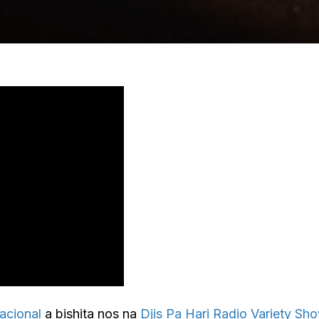
lacional
a bishita nos na
Djis Pa Hari Radio Variety S