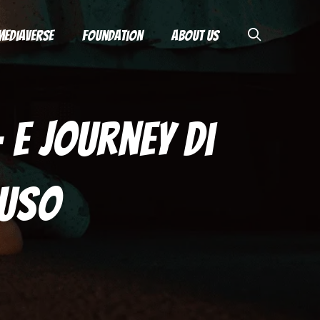
Mediaverse
Foundation
About Us
 E Journey Di
buso