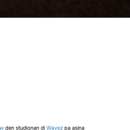
how
den studionan di
Wavez
pa asina