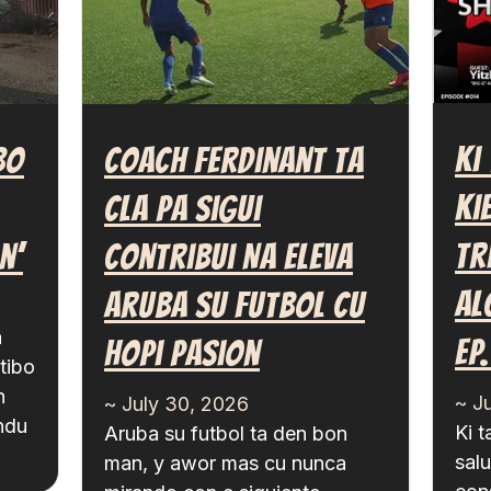
Ki
bo
Coach Ferdinant Ta
Ki
Cla Pa Sigui
Tr
n’
Contribui Na Eleva
Al
Aruba Su Futbol Cu
a
EP
Hopi Pasion
tibo
n
~ J
~ July 30, 2026
ndu
Ki 
Aruba su futbol ta den bon
salu
man, y awor mas cu nunca