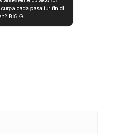
stantemente cu alcohol
curpa cada pasa tur fin di
an? BIG G…