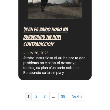
‘Plan Pa Bario Nobo Na
Burubundu Tin Hopi
Contradiccion’
~ July 26, 2026
Atrobe, naturalesa di Aruba por ta den
problema pa motibo di desaroyo
totalos, cu plan p’un bario nobo na
Burubundu cu ta sin pia y…
1
2
3
…
39
Next »