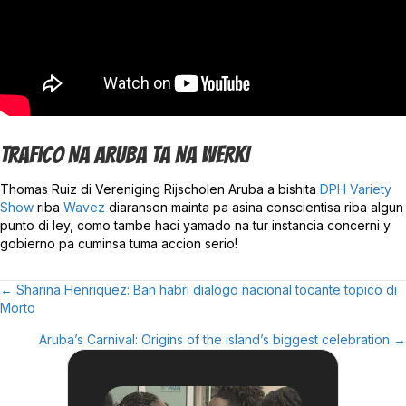
Trafico Na Aruba Ta NA WERKI
Thomas Ruiz di Vereniging Rijscholen Aruba a bishita
DPH Variety
Show
riba
Wavez
diaranson mainta pa asina conscientisa riba algun
punto di ley, como tambe haci yamado na tur instancia concerni y
gobierno pa cuminsa tuma accion serio!
← Sharina Henriquez: Ban habri dialogo nacional tocante topico di
Posts
Morto
Navigation
Aruba’s Carnival: Origins of the island’s biggest celebration →