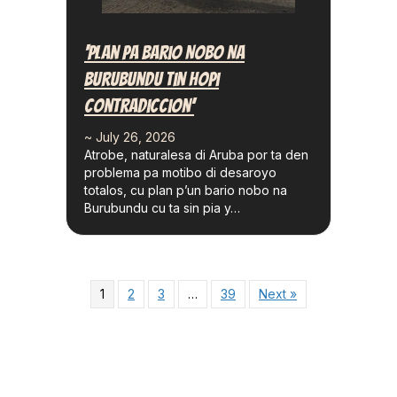
‘Plan Pa Bario Nobo Na
Burubundu Tin Hopi
Contradiccion’
~ July 26, 2026
Atrobe, naturalesa di Aruba por ta den
problema pa motibo di desaroyo
totalos, cu plan p’un bario nobo na
Burubundu cu ta sin pia y…
1
2
3
…
39
Next »