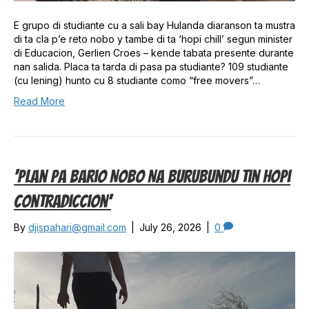
E grupo di studiante cu a sali bay Hulanda diaranson ta mustra
di ta cla p’e reto nobo y tambe di ta ‘hopi chill’ segun minister
di Educacion, Gerlien Croes – kende tabata presente durante
nan salida. Placa ta tarda di pasa pa studiante? 109 studiante
(cu lening) hunto cu 8 studiante como “free movers”…
Read More
‘Plan Pa Bario Nobo Na Burubundu Tin Hopi
Contradiccion’
By
djispahari@gmail.com
|
July 26, 2026
|
0