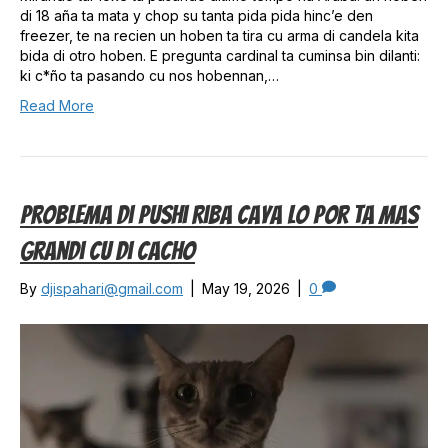
di 18 aña ta mata y chop su tanta pida pida hinc’e den
freezer, te na recien un hoben ta tira cu arma di candela kita
bida di otro hoben. E pregunta cardinal ta cuminsa bin dilanti:
ki c*ño ta pasando cu nos hobennan,…
Read More
Problema Di Pushi Riba Caya Lo Por Ta Mas
Grandi Cu Di Cacho
By
djispahari@gmail.com
|
May 19, 2026
|
0