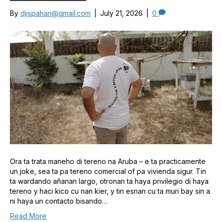
By
djispahari@gmail.com
|
July 21, 2026
|
0
Ora ta trata maneho di tereno na Aruba – e ta practicamente
un joke, sea ta pa tereno comercial of pa vivienda sigur. Tin
ta wardando añanan largo, otronan ta haya privilegio di haya
tereno y haci kico cu nan kier, y tin esnan cu ta muri bay sin a
ni haya un contacto bisando…
Read More