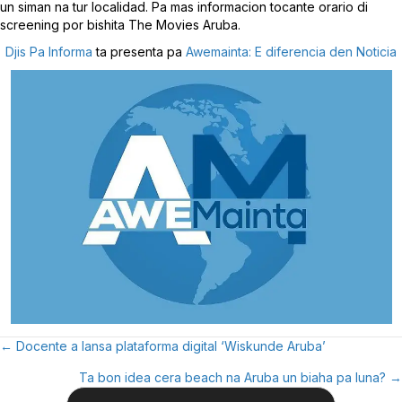
un siman na tur localidad. Pa mas informacion tocante orario di
screening por bishita The Movies Aruba.
Djis Pa Informa
ta presenta pa
Awemainta: E diferencia den Noticia
← Docente a lansa plataforma digital ‘Wiskunde Aruba’
Posts
Ta bon idea cera beach na Aruba un biaha pa luna? →
Navigation