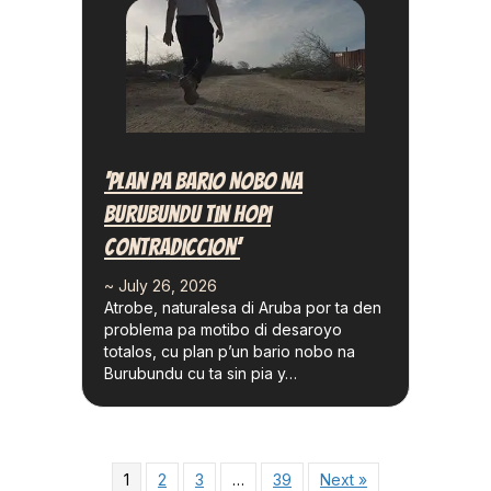
‘Plan Pa Bario Nobo Na
Burubundu Tin Hopi
Contradiccion’
~ July 26, 2026
Atrobe, naturalesa di Aruba por ta den
problema pa motibo di desaroyo
totalos, cu plan p’un bario nobo na
Burubundu cu ta sin pia y…
1
2
3
…
39
Next »